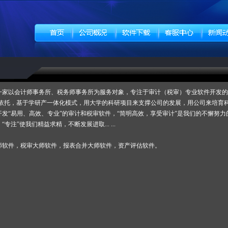
以会计师事务所、税务师事务所为服务对象，专注于审计（税审）专业软件开发的
为依托，基于学研产一体化模式，用大学的科研项目来支撑公司的发展，用公司来培育
“易用、高效、专业”的审计和税审软件，“简明高效，享受审计”是我们的不懈努力
注”使我们精益求精，不断发展进取... ...
软件，税审大师软件，报表合并大师软件，资产评估软件。