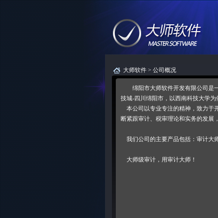
大师软件
> 公司概况
绵阳市大师软件开发有限公司是一家
技城-四川绵阳市，以西南科技大学
本公司以专业专注的精神，致力于开发
断紧跟审计、税审理论和实务的发展，“专
我们公司的主要产品包括：审计大师
大师级审计，用审计大师！